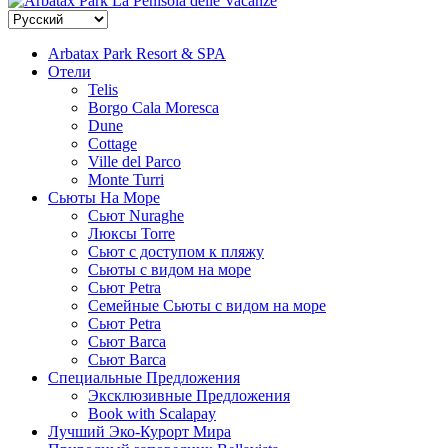
La Penisola delle Vacanze
Arbatax Park Resort & SPA
Отели
Telis
Borgo Cala Moresca
Dune
Cottage
Ville del Parco
Monte Turri
Сьюты На Море
Сьют Nuraghe
Люксы Torre
Сьют с доступом к пляжу
Сьюты с видом на море
Сьют Petra
Семейные Сьюты с видом на море
Сьют Petra
Сьют Barca
Сьют Barca
Специальные Предложения
Эксклюзивные Предложения
Book with Scalapay
Лучший Эко-Курорт Мира