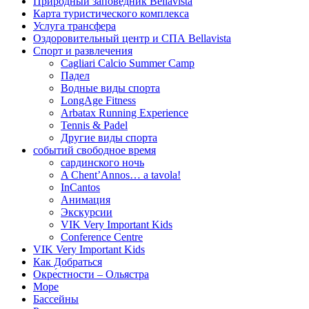
Природный заповедник Bellavista
Карта туристического комплекса
Услуга трансфера
Оздоровительный центр и СПА Bellavista
Спорт и развлечения
Cagliari Calcio Summer Camp
Падел
Водные виды спорта
LongAge Fitness
Arbatax Running Experience
Tennis & Padel
Другие виды спорта
событий свободное время
сардинского ночь
A Chent’Annos… a tavola!
InCantos
Анимация
Экскурсии
VIK Very Important Kids
Conference Centre
VIK Very Important Kids
Как Добраться
Oкре́стности – Ольястра
Море
Бассейны