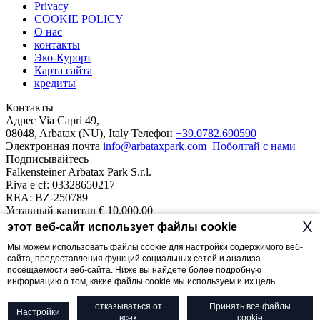
Privacy
COOKIE POLICY
О нас
контакты
Эко-Курорт
Карта сайта
кредиты
Контакты
Адрес
Via Capri 49,
08048, Arbatax (NU), Italy
Телефон
+39.0782.690590
Электронная почта
info@arbataxpark.com
Поболтай с нами
Подписывайтесь
Falkensteiner Arbatax Park S.r.l.
P.iva e cf: 03328650217
REA: BZ-250789
Уставный капитал € 10.000,00
Наш курорт
X
этот веб-сайт использует файлы cookie
Отели
Сьюты На Море
Borgo Cala Moresca
Monte Turri
Telis
1
Мы можем использовать файлы cookie для настройки содержимого веб-
Dune
Cottage
Ville del Parco
сайта, предоставления функций социальных сетей и анализа
посещаемости веб-сайта. Ниже вы найдете более подробную
The (R)esisto 2020 Fund intervention is implemented with resources
информацию о том, какие файлы cookie мы используем и их цель.
from the Regional Operational Programmer co-financed with the
European Social Fund 2014-2020 of the Sardinia Region.
отказываться от
Принять все файлы
Настройки
всех
cookie