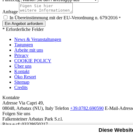
Anfrage
In Übereinstimmung mit der EU-Verordnung n. 679/2016
*
* Erforderliche Felder
News & Veranstaltungen
Tagungen
Arbeite mit uns
Privacy
COOKIE POLICY
Über uns
Kontakt
Öko Resort
Sitemap
Credits
Kontakte
Adresse
Via Capri 49,
08048, Arbatax (NU), Italy
Telefon
+39.0782.690590
E-Mail-Adress
Folgen Sie uns
Falkensteiner Arbatax Park S.r.l.
P.iva e cf: 03328650217
REA: BZ-250789
Diese Websit