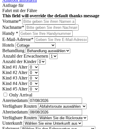
Angebot anfordern
Anfrage für
Fahrt mit der Fähre
This field will override the default thanks message
Vorname*
Nachname*
Handy *
E-Mail-Adresse*
Hotels
Behandlung
Anzahl der Erwachsenen
Anzahl der Kinder
Kind #1 Alter
Kind #2 Alter
Kind #3 Alter
Kind #4 Alter
Kind #5 Alter
Only Arrival
Anreisedatum
Verfügbare Routen
Abreisedatum
Verfügbare Routen
Unterkunft
Fahrzeug