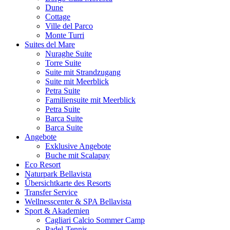
Dune
Cottage
Ville del Parco
Monte Turri
Suites del Mare
Nuraghe Suite
Torre Suite
Suite mit Strandzugang
Suite mit Meerblick
Petra Suite
Familiensuite mit Meerblick
Petra Suite
Barca Suite
Barca Suite
Angebote
Exklusive Angebote
Buche mit Scalapay
Eco Resort
Naturpark Bellavista
Űbersichtkarte des Resorts
Transfer Service
Wellnesscenter & SPA Bellavista
Sport & Akademien
Cagliari Calcio Sommer Camp
Padel-Tennis