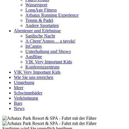
Wassersport
LongAge Fitness
Arbatax Running Experience
Tennis & Padel
Andere Sportarten
Abenteuer und Erlebnisse
Sardische Nacht
A Chent’Annos… a tavola!
InCantos
Unterhaltung und Shows
Ausflüge
VIK Very Important Kids
Konferenzzentrum
VIK Very Important Kids
Wie Sie uns erreichen
Umgebung
Meer
Schwimmbäder
Verköstigung
Bars
News
Sardinien wird Sie unendlich berühren