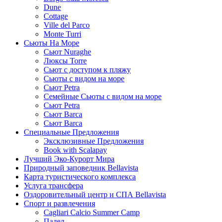
Dune
Cottage
Ville del Parco
Monte Turri
Сьюты На Море
Сьют Nuraghe
Люксы Torre
Сьют с доступом к пляжу
Сьюты с видом на море
Сьют Petra
Семейные Сьюты с видом на море
Сьют Petra
Сьют Barca
Сьют Barca
Специальные Предложения
Эксклюзивные Предложения
Book with Scalapay
Лучший Эко-Курорт Мира
Природный заповедник Bellavista
Карта туристического комплекса
Услуга трансфера
Оздоровительный центр и СПА Bellavista
Спорт и развлечения
Cagliari Calcio Summer Camp
Падел