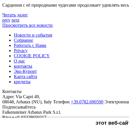
Сардиния с её природными чудесами продолжает удивлять весь 
Читать далее
prev
next
Просмотреть все новости
Новости и события
Cобрание
Работать c Нами
Privacy
COOKIE POLICY
О нас
контакты
Эко-Курорт
Карта сайта
кредиты
Контакты
Адрес
Via Capri 49,
08048, Arbatax (NU), Italy
Телефон
+39.0782.690590
Электронна
Подписывайтесь
Falkensteiner Arbatax Park S.r.l.
P.iva e cf: 03328650217
REA: BZ-250789
этот веб-са
Уставный капитал € 10.000,00