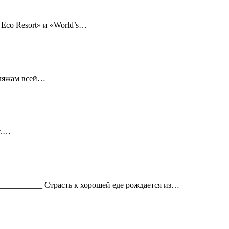
Eco Resort» и «World’s…
 пляжам всей…
rt.…
___________ Страсть к хорошей еде рождается из…