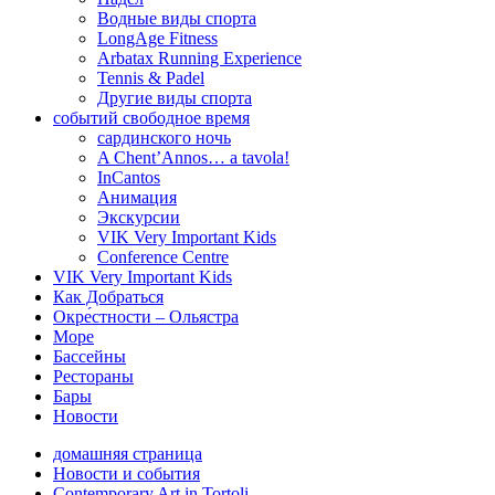
Водные виды спорта
LongAge Fitness
Arbatax Running Experience
Tennis & Padel
Другие виды спорта
событий свободное время
сардинского ночь
A Chent’Annos… a tavola!
InCantos
Анимация
Экскурсии
VIK Very Important Kids
Conference Centre
VIK Very Important Kids
Как Добраться
Oкре́стности – Ольястра
Море
Бассейны
Рестораны
Бары
Новости
домашняя страница
Новости и события
Contemporary Art in Tortoli