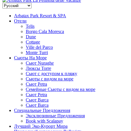
La Penisola delle Vacanze
Arbatax Park Resort & SPA
Отели
Telis
Borgo Cala Moresca
Dune
Cottage
Ville del Parco
Monte Turri
Сьюты На Море
Сьют Nuraghe
Люксы Torre
Сьют с доступом к пляжу
Сьюты с видом на море
Сьют Petra
Семейные Сьюты с видом на море
Сьют Petra
Сьют Barca
Сьют Barca
Специальные Предложения
Эксклюзивные Предложения
Book with Scalapay
Лучший Эко-Курорт Мира