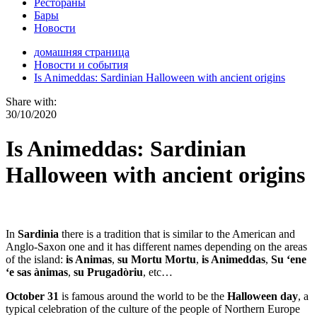
Рестораны
Бары
Новости
домашняя страница
Новости и события
Is Animeddas: Sardinian Halloween with ancient origins
Share with:
30/10/2020
Is Animeddas: Sardinian
Halloween with ancient origins
In
Sardinia
there is a tradition that is similar to the American and
Anglo-Saxon one and it has different names depending on the areas
of the island:
is Animas
,
su Mortu Mortu
,
is Animeddas
,
Su ‘ene
‘e sas ànimas
,
su Prugadòriu
, etc…
October 31
is famous around the world to be the
Halloween day
, a
typical celebration of the culture of the people of Northern Europe