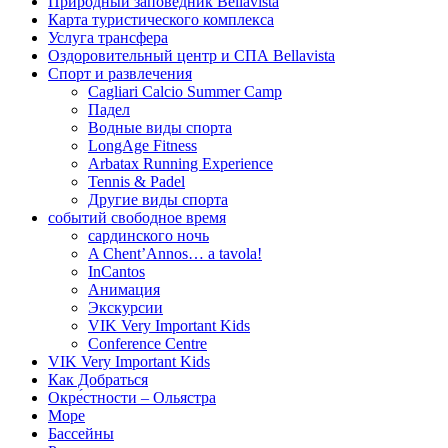
Природный заповедник Bellavista
Карта туристического комплекса
Услуга трансфера
Оздоровительный центр и СПА Bellavista
Спорт и развлечения
Cagliari Calcio Summer Camp
Падел
Водные виды спорта
LongAge Fitness
Arbatax Running Experience
Tennis & Padel
Другие виды спорта
событий свободное время
сардинского ночь
A Chent’Annos… a tavola!
InCantos
Анимация
Экскурсии
VIK Very Important Kids
Conference Centre
VIK Very Important Kids
Как Добраться
Oкре́стности – Ольястра
Море
Бассейны