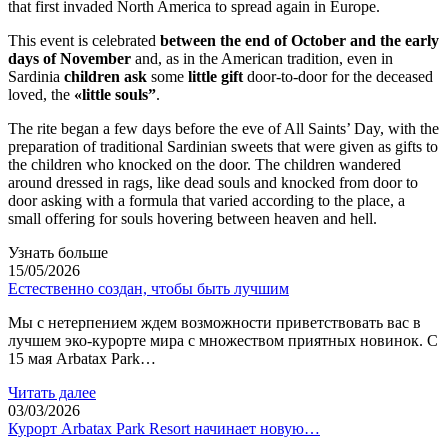
that first invaded North America to spread again in Europe.
This event is celebrated
between the end of October and the early
days of November
and, as in the American tradition, even in
Sardinia
children ask
some
little gift
door-to-door for the deceased
loved, the
«little souls”
.
The rite began a few days before the eve of All Saints’ Day, with the
preparation of traditional Sardinian sweets that were given as gifts to
the children who knocked on the door. The children wandered
around dressed in rags, like dead souls and knocked from door to
door asking with a formula that varied according to the place, a
small offering for souls hovering between heaven and hell.
Узнать больше
15/05/2026
Естественно создан, чтобы быть лучшим
Мы с нетерпением ждем возможности приветствовать вас в
лучшем эко-курорте мира с множеством приятных новинок. С
15 мая Arbatax Park…
Читать далее
03/03/2026
Курорт Arbatax Park Resort начинает новую…