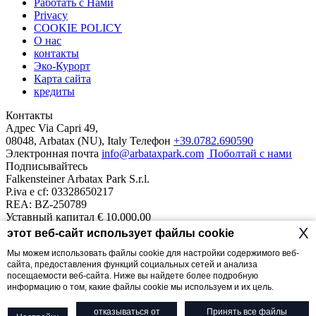
Работать c Нами
Privacy
COOKIE POLICY
О нас
контакты
Эко-Курорт
Карта сайта
кредиты
Контакты
Адрес
Via Capri 49,
08048, Arbatax (NU), Italy
Телефон
+39.0782.690590
Электронная почта
info@arbataxpark.com
Поболтай с нами
Подписывайтесь
Falkensteiner Arbatax Park S.r.l.
P.iva e cf: 03328650217
REA: BZ-250789
Уставный капитал € 10.000,00
Наш курорт
X
этот веб-сайт использует файлы cookie
Отели
Сьюты На Море
Borgo Cala Moresca
Monte Turri
Telis
1
Мы можем использовать файлы cookie для настройки содержимого веб-
Dune
Cottage
Ville del Parco
сайта, предоставления функций социальных сетей и анализа
посещаемости веб-сайта. Ниже вы найдете более подробную
The (R)esisto 2020 Fund intervention is implemented with resources
информацию о том, какие файлы cookie мы используем и их цель.
from the Regional Operational Programmer co-financed with the
European Social Fund 2014-2020 of the Sardinia Region.
отказываться от
Принять все файлы