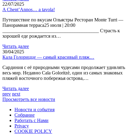
22/07/2025
A Chent’Annos… a tavola!
Путешествие по вкусам Ольястры Ресторан Monte Turri —
Панорамная терраса25 июля | 20:00
________________________________________ Страсть к
хорошей еде рождается из…
Читать далее
30/04/2025
Кала Голорицце — самый красивый пляж…
Сардиния с её природными чудесами продолжает удивлять
весь мир. Недавно Cala Goloritzè, один из самых знаковых
пляжей восточного побережья острова,…
Читать далее
prev
next
Просмотреть все новости
Новости и события
Cобрание
Работать c Нами
Privacy
COOKIE POLICY