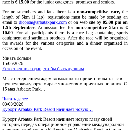
race is
€ 15.00
for the junior categories, promises and seniors.
For non-members and fans there is a
non-competitive race,
the
length of 5km (1 lap), registrations must be made by sending an
email to
dicorsa@arbataxpark.com
or on web site by
05.00 pm on
12th September
. Admission fee for
non-competitive
5km is €
10.00
. For all participants there is a race bag containing sports
equipment and sardinian products. After the race will be organized
the awards for the various categories and a dinner organized in
occasion of the event.
Узнать больше
15/05/2026
Естественно создан, чтобы быть лучшим
Мы с нетерпением ждем возможности приветствовать вас в
лучшем эко-курорте мира с множеством приятных новинок. С
15 мая Arbatax Park…
Читать далее
03/03/2026
Курорт Arbatax Park Resort начинает новую…
Курорт Arbatax Park Resort начинает новую главу своей
истории, передав операционное управление международной
туристической группе Falkensteiner Michaeler Tourism Group