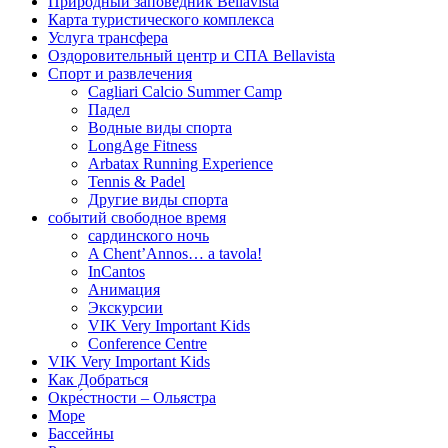
Природный заповедник Bellavista
Карта туристического комплекса
Услуга трансфера
Оздоровительный центр и СПА Bellavista
Спорт и развлечения
Cagliari Calcio Summer Camp
Падел
Водные виды спорта
LongAge Fitness
Arbatax Running Experience
Tennis & Padel
Другие виды спорта
событий свободное время
сардинского ночь
A Chent’Annos… a tavola!
InCantos
Анимация
Экскурсии
VIK Very Important Kids
Conference Centre
VIK Very Important Kids
Как Добраться
Oкре́стности – Ольястра
Море
Бассейны