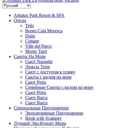
La Penisola delle Vacanze
Arbatax Park Resort & SPA
Отели
Telis
Borgo Cala Moresca
Dune
Cottage
Ville del Parco
Monte Turri
Сьюты На Море
Сьют Nuraghe
Люксы Torre
Сьют с доступом к пляжу
Сьюты с видом на море
Сьют Petra
Семейные Сьюты с видом на море
Сьют Petra
Сьют Barca
Сьют Barca
Специальные Предложения
Эксклюзивные Предложения
Book with Scalapay
Лучший Эко-Курорт Мира