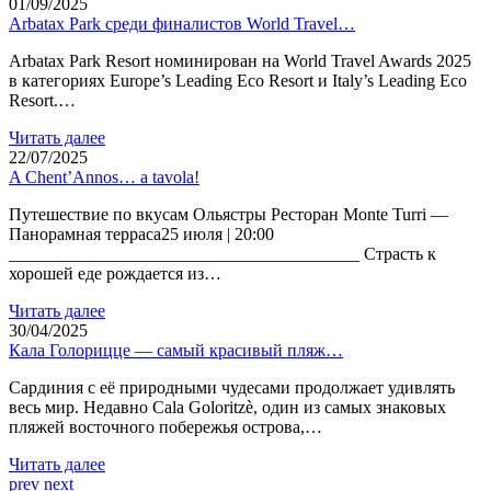
01/09/2025
Arbatax Park среди финалистов World Travel…
Arbatax Park Resort номинирован на World Travel Awards 2025
в категориях Europe’s Leading Eco Resort и Italy’s Leading Eco
Resort.…
Читать далее
22/07/2025
A Chent’Annos… a tavola!
Путешествие по вкусам Ольястры Ресторан Monte Turri —
Панорамная терраса25 июля | 20:00
________________________________________ Страсть к
хорошей еде рождается из…
Читать далее
30/04/2025
Кала Голорицце — самый красивый пляж…
Сардиния с её природными чудесами продолжает удивлять
весь мир. Недавно Cala Goloritzè, один из самых знаковых
пляжей восточного побережья острова,…
Читать далее
prev
next