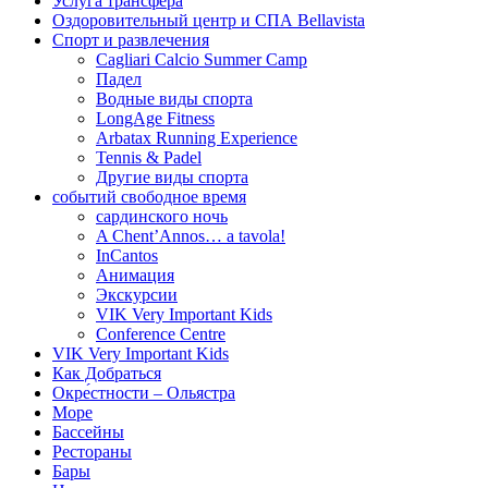
Услуга трансфера
Оздоровительный центр и СПА Bellavista
Спорт и развлечения
Cagliari Calcio Summer Camp
Падел
Водные виды спорта
LongAge Fitness
Arbatax Running Experience
Tennis & Padel
Другие виды спорта
событий свободное время
сардинского ночь
A Chent’Annos… a tavola!
InCantos
Анимация
Экскурсии
VIK Very Important Kids
Conference Centre
VIK Very Important Kids
Как Добраться
Oкре́стности – Ольястра
Море
Бассейны
Рестораны
Бары