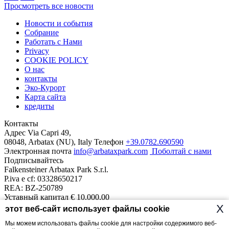
Просмотреть все новости
Новости и события
Cобрание
Работать c Нами
Privacy
COOKIE POLICY
О нас
контакты
Эко-Курорт
Карта сайта
кредиты
Контакты
Адрес
Via Capri 49,
08048, Arbatax (NU), Italy
Телефон
+39.0782.690590
Электронная почта
info@arbataxpark.com
Поболтай с нами
Подписывайтесь
Falkensteiner Arbatax Park S.r.l.
P.iva e cf: 03328650217
REA: BZ-250789
Уставный капитал € 10.000,00
Наш курорт
X
этот веб-сайт использует файлы cookie
Отели
Сьюты На Море
Borgo Cala Moresca
Monte Turri
Telis
1
Мы можем использовать файлы cookie для настройки содержимого веб-
Dune
Cottage
Ville del Parco