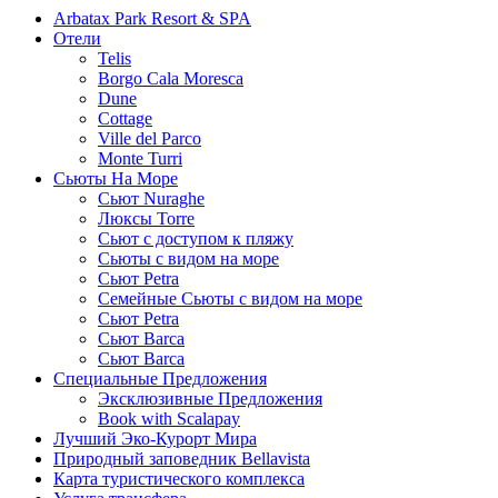
Arbatax Park Resort & SPA
Отели
Telis
Borgo Cala Moresca
Dune
Cottage
Ville del Parco
Monte Turri
Сьюты На Море
Сьют Nuraghe
Люксы Torre
Сьют с доступом к пляжу
Сьюты с видом на море
Сьют Petra
Семейные Сьюты с видом на море
Сьют Petra
Сьют Barca
Сьют Barca
Специальные Предложения
Эксклюзивные Предложения
Book with Scalapay
Лучший Эко-Курорт Мира
Природный заповедник Bellavista
Карта туристического комплекса