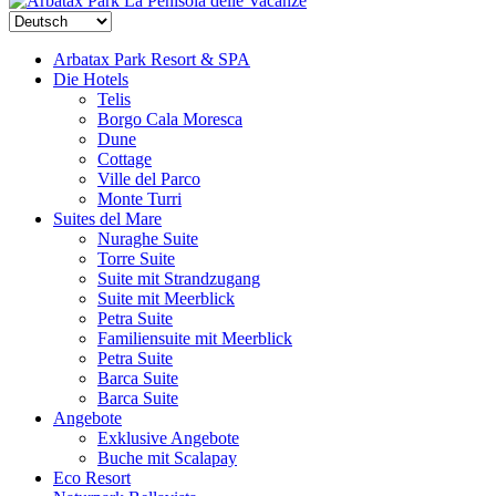
La Penisola delle Vacanze
Arbatax Park Resort & SPA
Die Hotels
Telis
Borgo Cala Moresca
Dune
Cottage
Ville del Parco
Monte Turri
Suites del Mare
Nuraghe Suite
Torre Suite
Suite mit Strandzugang
Suite mit Meerblick
Petra Suite
Familiensuite mit Meerblick
Petra Suite
Barca Suite
Barca Suite
Angebote
Exklusive Angebote
Buche mit Scalapay
Eco Resort