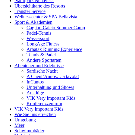
Naturpark Bellavista
Űbersichtkarte des Resorts
Transfer Service
Wellnesscenter & SPA Bellavista
Sport & Akademien
Cagliari Calcio Sommer Camp
Padel-Tennis
Wassersport
LongAge Fitness
Arbatax Running Experience
Tennis & Padel
Andere Sportarten
Abenteuer und Erlebnisse
Sardische Nacht
A Chent’Annos… a tavola!
InCantos
Unterhaltung und Shows
Ausflüge
VIK Very Important Kids
Konferenzzentrum
VIK Very Important Kids
Wie Sie uns erreichen
Umgebung
Meer
Schwimmbäder