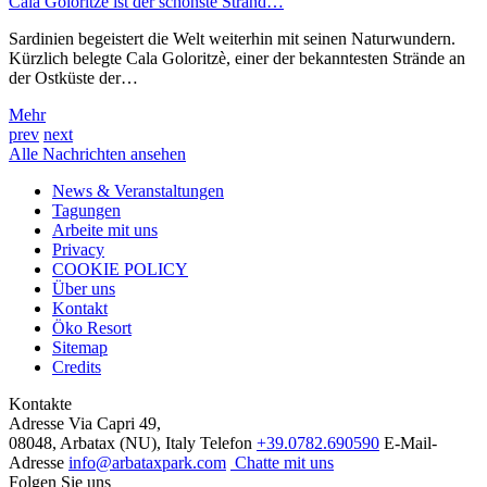
Cala Goloritzè ist der schönste Strand…
Sardinien begeistert die Welt weiterhin mit seinen Naturwundern.
Kürzlich belegte Cala Goloritzè, einer der bekanntesten Strände an
der Ostküste der…
Mehr
prev
next
Alle Nachrichten ansehen
News & Veranstaltungen
Tagungen
Arbeite mit uns
Privacy
COOKIE POLICY
Über uns
Kontakt
Öko Resort
Sitemap
Credits
Kontakte
Adresse
Via Capri 49,
08048, Arbatax (NU), Italy
Telefon
+39.0782.690590
E-Mail-
Adresse
info@arbataxpark.com
Chatte mit uns
Folgen Sie uns