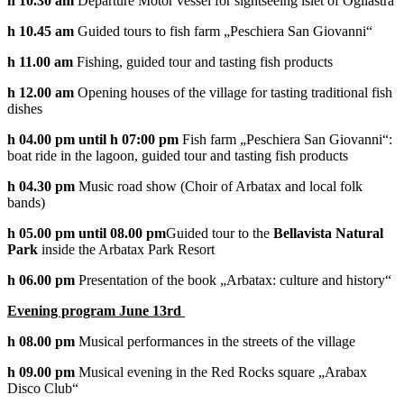
h 10.30 am
Departure Motor vessel for sightseeing islet of Ogliastra
h 10.45 am
Guided tours to fish farm „Peschiera San Giovanni“
h 11.00 am
Fishing, guided tour and tasting fish products
h 12.00 am
Opening houses of the village for tasting traditional fish
dishes
h 04.00 pm until h 07:00 pm
Fish farm „Peschiera San Giovanni“:
boat ride in the lagoon, guided tour and tasting fish products
h 04.30 pm
Music road show (Choir of Arbatax and local folk
bands)
h 05.00 pm until 08.00 pm
Guided tour to the
Bellavista Natural
Park
inside the Arbatax Park Resort
h 06.00 pm
Presentation of the book „Arbatax: culture and history“
Evening program June 13rd
h 08.00 pm
Musical performances in the streets of the village
h 09.00 pm
Musical evening in the Red Rocks square „Arabax
Disco Club“