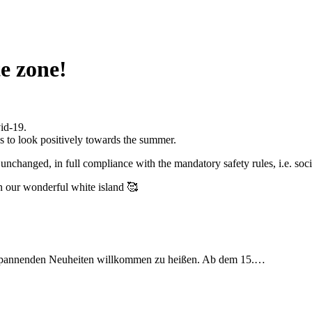
te zone!
id-19.
 us to look positively towards the summer.
nchanged, in full compliance with the mandatory safety rules, i.e. soc
in our wonderful white island 🥰
en spannenden Neuheiten willkommen zu heißen. Ab dem 15.…