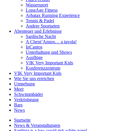
Wassersport
LongAge Fitness
Arbatax Running Experience
Tennis & Padel
Andere Sportarten
Abenteuer und Erlebnisse
Sardische Nacht
A Chent’Annos… a tavola!
InCantos
Unterhaltung und Shows
Ausflüge
VIK Very Important Kids
Konferenzzentrum
VIK Very Important Kids
Wie Sie uns erreichen
Umgebung
Meer
Schwimmbäder
Verköstigung
Bars
News
Startseite
News & Veranstaltungen
Sardinia is a low-covid risk white zone!