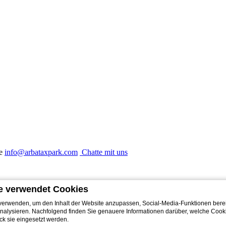
e
info@arbataxpark.com
Chatte mit uns
e verwendet Cookies
erwenden, um den Inhalt der Website anzupassen, Social-Media-Funktionen berei
nalysieren. Nachfolgend finden Sie genauere Informationen darüber, welche Coo
une
Cottage
Ville del Parco
k sie eingesetzt werden.