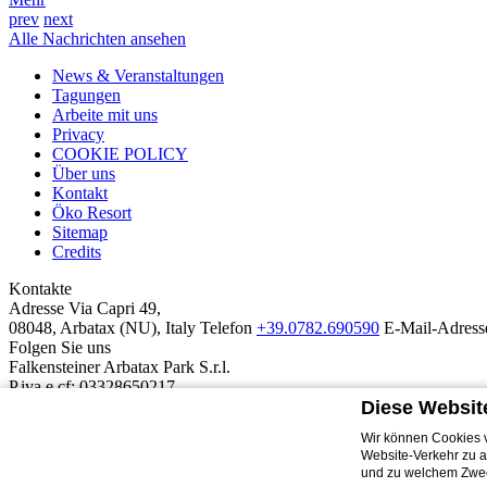
prev
next
Alle Nachrichten ansehen
News & Veranstaltungen
Tagungen
Arbeite mit uns
Privacy
COOKIE POLICY
Über uns
Kontakt
Öko Resort
Sitemap
Credits
Kontakte
Adresse
Via Capri 49,
08048, Arbatax (NU), Italy
Telefon
+39.0782.690590
E-Mail-Adress
Folgen Sie uns
Falkensteiner Arbatax Park S.r.l.
P.iva e cf: 03328650217
REA: BZ-250789
Diese Websit
Grundkapital € 10.000,00
Wir können Cookies v
Unser Resort
Website-Verkehr zu a
Die Hotels
Suites del Mare
Borgo Cala Moresca
Monte Turri
Telis
D
und zu welchem Zwec