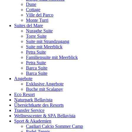
Dune
Cottage
Ville del Parco
Monte Turri
Suites del Mare
Nuraghe Suite
Torre Suite
Suite mit Strandzugang
Suite mit Meerblick
Petra Suite
Familiensuite mit Meerblick
Petra Suite
Barca Suite
Barca Suite
Angebote
Exklusive Angebote
Buche mit Scalapay
Eco Resort
Naturpark Bellavista
Űbersichtkarte des Resorts
Transfer Service
Wellnesscenter & SPA Bellavista
Sport & Akademien
Cagliari Calcio Sommer Camp
Padel-Tennis