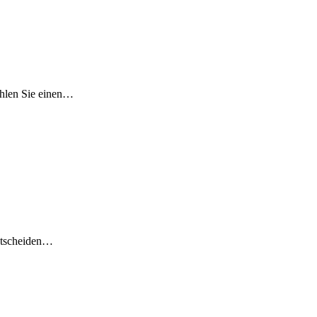
ählen Sie einen…
Entscheiden…
t“…