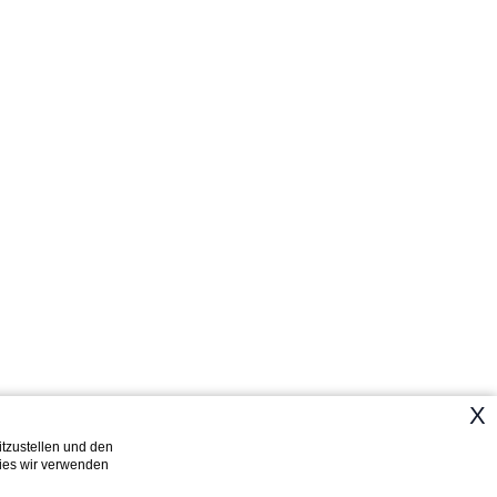
X
tzustellen und den
1
kies wir verwenden
×
Welcome!