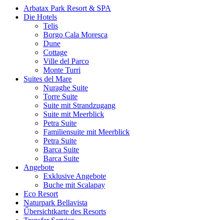
Arbatax Park Resort & SPA
Die Hotels
Telis
Borgo Cala Moresca
Dune
Cottage
Ville del Parco
Monte Turri
Suites del Mare
Nuraghe Suite
Torre Suite
Suite mit Strandzugang
Suite mit Meerblick
Petra Suite
Familiensuite mit Meerblick
Petra Suite
Barca Suite
Barca Suite
Angebote
Exklusive Angebote
Buche mit Scalapay
Eco Resort
Naturpark Bellavista
Űbersichtkarte des Resorts