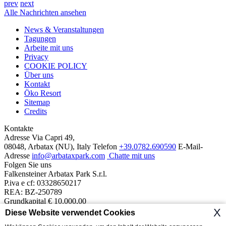
prev
next
Alle Nachrichten ansehen
News & Veranstaltungen
Tagungen
Arbeite mit uns
Privacy
COOKIE POLICY
Über uns
Kontakt
Öko Resort
Sitemap
Credits
Kontakte
Adresse
Via Capri 49,
08048, Arbatax (NU), Italy
Telefon
+39.0782.690590
E-Mail-
Adresse
info@arbataxpark.com
Chatte mit uns
Folgen Sie uns
Falkensteiner Arbatax Park S.r.l.
P.iva e cf: 03328650217
REA: BZ-250789
Grundkapital € 10.000,00
Unser Resort
X
Diese Website verwendet Cookies
Die Hotels
Suites del Mare
Borgo Cala Moresca
Monte Turri
Telis
1