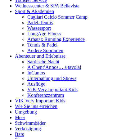
Transfer Service
Wellnesscenter & SPA Bellavista
Sport & Akademien
Cagliari Calcio Sommer Camp
Padel-Tennis
Wassersport
LongAge Fitness
Arbatax Running Experience
Tennis & Padel
Andere Sportarten
Abenteuer und Erlebnisse
Sardische Nacht
A Chent’Annos… a tavola!
InCantos
Unterhaltung und Shows
Ausflüge
VIK Very Important Kids
Konferenzzentrum
VIK Very Important Kids
Wie Sie uns erreichen
Umgebung
Meer
Schwimmbäder
Verköstigung
Bars