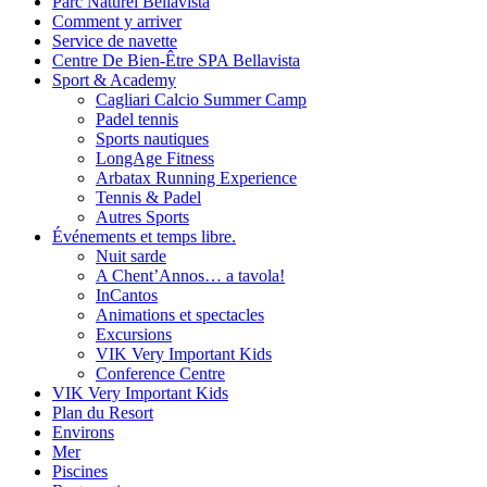
Parc Naturel Bellavista
Comment y arriver
Service de navette
Centre De Bien-Être SPA Bellavista
Sport & Academy
Cagliari Calcio Summer Camp
Padel tennis
Sports nautiques
LongAge Fitness
Arbatax Running Experience
Tennis & Padel
Autres Sports
Événements et temps libre.
Nuit sarde
A Chent’Annos… a tavola!
InCantos
Animations et spectacles
Excursions
VIK Very Important Kids
Conference Centre
VIK Very Important Kids
Plan du Resort
Environs
Mer
Piscines