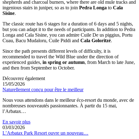
shepherds and charcoal burners, where there are old mule tracks and
ingenious stairs in juniper, so as to join
Pedra Longa
to
Cala
Sisine
.
The classic route has 6 stages for a duration of 6 days and 5 nights,
but you can adapt it to the needs of participants. In addition to Pedra
Longa and Cala Sisine, you can admire Cuile De us piggius, Portu
Cuau, Bacu Mudaloru, Cuile Piddi and
Cala Goloritzé
.
Since the path presents different levels of difficulty, it is
recommended to travel the Wild Blue under the direction of
experienced guides,
in spring or autumn
, from March to late June,
and then from September to October.
Découvrez également
15/05/2026
Naturellement conçu pour être le meilleur
Nous vous attendons dans le meilleur éco-resort du monde, avec de
nombreuses nouveautés passionnantes. À partir du 15 mai,
l’Arbatax…
En savoir plus
03/03/2026
L’Arbatax Park Resort ouvre un nouveau…