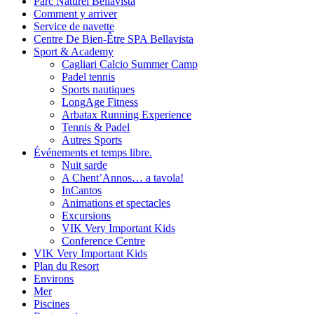
Parc Naturel Bellavista
Comment y arriver
Service de navette
Centre De Bien-Être SPA Bellavista
Sport & Academy
Cagliari Calcio Summer Camp
Padel tennis
Sports nautiques
LongAge Fitness
Arbatax Running Experience
Tennis & Padel
Autres Sports
Événements et temps libre.
Nuit sarde
A Chent’Annos… a tavola!
InCantos
Animations et spectacles
Excursions
VIK Very Important Kids
Conference Centre
VIK Very Important Kids
Plan du Resort
Environs
Mer
Piscines