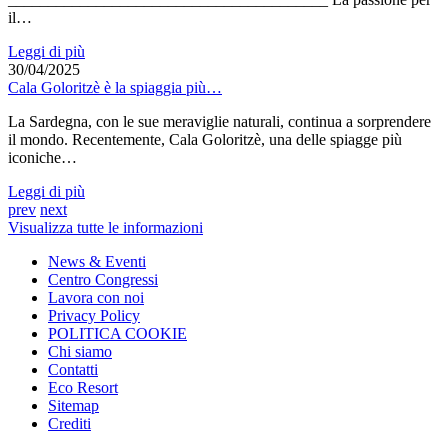
il…
Leggi di più
30/04/2025
Cala Goloritzè è la spiaggia più…
La Sardegna, con le sue meraviglie naturali, continua a sorprendere
il mondo. Recentemente, Cala Goloritzè, una delle spiagge più
iconiche…
Leggi di più
prev
next
Visualizza tutte le informazioni
News & Eventi
Centro Congressi
Lavora con noi
Privacy Policy
POLITICA COOKIE
Chi siamo
Contatti
Eco Resort
Sitemap
Crediti