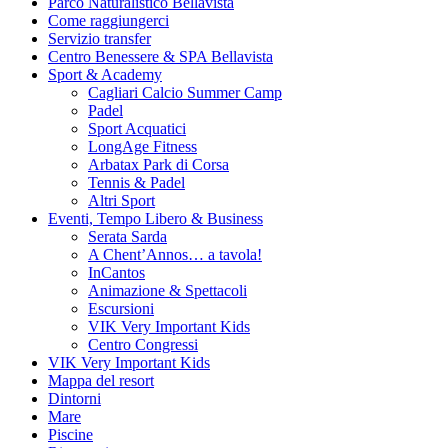
Parco Naturalistico Bellavista
Come raggiungerci
Servizio transfer
Centro Benessere & SPA Bellavista
Sport & Academy
Cagliari Calcio Summer Camp
Padel
Sport Acquatici
LongAge Fitness
Arbatax Park di Corsa
Tennis & Padel
Altri Sport
Eventi, Tempo Libero & Business
Serata Sarda
A Chent’Annos… a tavola!
InCantos
Animazione & Spettacoli
Escursioni
VIK Very Important Kids
Centro Congressi
VIK Very Important Kids
Mappa del resort
Dintorni
Mare
Piscine