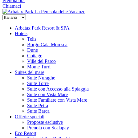
Prenota ora
Chiamaci
La Penisola delle Vacanze
Arbatax Park Resort & SPA
Hotels
Telis
Borgo Cala Moresca
Dune
Cottage
Ville del Parco
Monte Turri
Suites del mare
Suite Nuraghe
Suite Torre
Suite con Accesso alla Spiaggia
Suite con Vista Mare
Suite Familiare con Vista Mare
Suite Petra
Suite Barca
Offerte speciali
Proposte esclusive
Prenota con Scalapay
Eco Resort