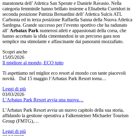
maratoneta dell’ Atletica San Sperate e Daniele Ravasio. Nella
categoria femminile hanno brillato insieme a Elisabetta Curridori in
seconda posizione Patrizia Bernardini dell’ Atletica Sulcis ATL
Carbonia ed in terza posizione Raffaella Sanna della Nuova Atletica
Sardegna. Grande successo per l’evento sportivo che ha radunato
all’
Arbatax Park
numerosi atleti e appassionati della corsa, che
hanno accettato la sfida cimentandosi in un percorso gara non
semplice ma stimolante e affascinante dai panorami mozzafiato.
Scopri anche
15/05/2026
Il migliore al mondo, ECO tutto
Ti aspettiamo nel miglior eco resort al mondo con tante piacevoli
novità. Dal 15 maggio l’Arbatax Park Resort torna…
Leggi di più
03/03/2026
L’Arbatax Park Resort avvia una nuova…
L’Arbatax Park Resort avvia un nuovo capitolo della sua storia,
affidando la gestione operativa a Falkensteiner Michaeler Tourism
Group (FMTG),…
Leggi di più