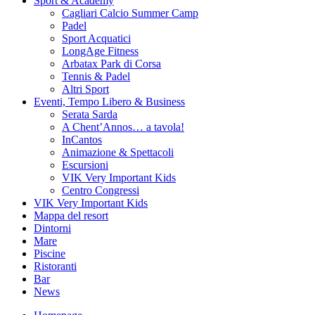
Sport & Academy
Cagliari Calcio Summer Camp
Padel
Sport Acquatici
LongAge Fitness
Arbatax Park di Corsa
Tennis & Padel
Altri Sport
Eventi, Tempo Libero & Business
Serata Sarda
A Chent’Annos… a tavola!
InCantos
Animazione & Spettacoli
Escursioni
VIK Very Important Kids
Centro Congressi
VIK Very Important Kids
Mappa del resort
Dintorni
Mare
Piscine
Ristoranti
Bar
News