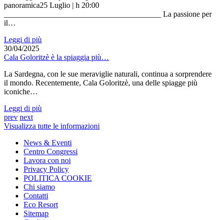
panoramica25 Luglio | h 20:00
________________________________________ La passione per
il…
Leggi di più
30/04/2025
Cala Goloritzè è la spiaggia più…
La Sardegna, con le sue meraviglie naturali, continua a sorprendere
il mondo. Recentemente, Cala Goloritzè, una delle spiagge più
iconiche…
Leggi di più
prev
next
Visualizza tutte le informazioni
News & Eventi
Centro Congressi
Lavora con noi
Privacy Policy
POLITICA COOKIE
Chi siamo
Contatti
Eco Resort
Sitemap