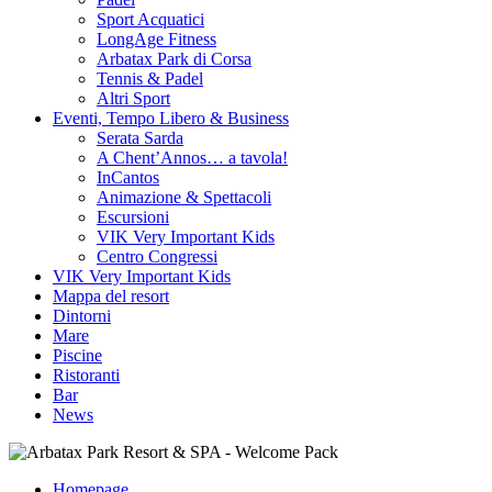
Sport Acquatici
LongAge Fitness
Arbatax Park di Corsa
Tennis & Padel
Altri Sport
Eventi, Tempo Libero & Business
Serata Sarda
A Chent’Annos… a tavola!
InCantos
Animazione & Spettacoli
Escursioni
VIK Very Important Kids
Centro Congressi
VIK Very Important Kids
Mappa del resort
Dintorni
Mare
Piscine
Ristoranti
Bar
News
Homepage