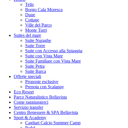
Telis
Borgo Cala Moresca
Dune
Cottage
Ville del Parco
Monte Turri
Suites del mare
Suite Nuraghe
Suite Torre
Suite con Accesso alla Spiaggia
Suite con Vista Mare
Suite Familiare con Vista Mare
Suite Petra
Suite Barca
Offerte speciali
Proposte esclusive
Prenota con Scalapay
Eco Resort
Parco Naturalistico Bellavista
Come raggiungerci
Servizio transfer
Centro Benessere & SPA Bellavista
Sport & Academy
Cagliari Calcio Summer Camp
Padel