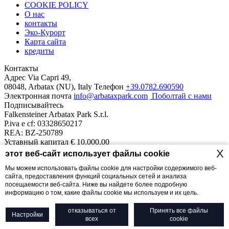
COOKIE POLICY
О нас
контакты
Эко-Курорт
Карта сайта
кредиты
Контакты
Адрес
Via Capri 49,
08048, Arbatax (NU), Italy
Телефон
+39.0782.690590
Электронная почта
info@arbataxpark.com
Поболтай с нами
Подписывайтесь
Falkensteiner Arbatax Park S.r.l.
P.iva e cf: 03328650217
REA: BZ-250789
Уставный капитал € 10.000,00
Наш курорт
X
этот веб-сайт использует файлы cookie
Отели
Сьюты На Море
Borgo Cala Moresca
Monte Turri
Telis
1
Мы можем использовать файлы cookie для настройки содержимого веб-
Dune
Cottage
Ville del Parco
сайта, предоставления функций социальных сетей и анализа
посещаемости веб-сайта. Ниже вы найдете более подробную
The (R)esisto 2020 Fund intervention is implemented with resources
информацию о том, какие файлы cookie мы используем и их цель.
from the Regional Operational Programmer co-financed with the
European Social Fund 2014-2020 of the Sardinia Region.
отказываться от
Принять все файлы
Настройки
всех
cookie