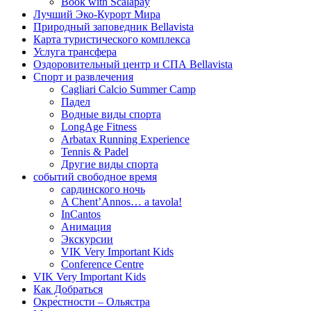
Book with Scalapay
Лучший Эко-Курорт Мира
Природный заповедник Bellavista
Карта туристического комплекса
Услуга трансфера
Оздоровительный центр и СПА Bellavista
Спорт и развлечения
Cagliari Calcio Summer Camp
Падел
Водные виды спорта
LongAge Fitness
Arbatax Running Experience
Tennis & Padel
Другие виды спорта
событий свободное время
сардинского ночь
A Chent’Annos… a tavola!
InCantos
Анимация
Экскурсии
VIK Very Important Kids
Conference Centre
VIK Very Important Kids
Как Добраться
Oкре́стности – Ольястра