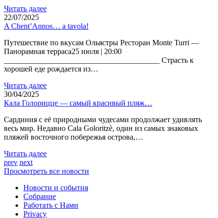
Читать далее
22/07/2025
A Chent’Annos… a tavola!
Путешествие по вкусам Ольястры Ресторан Monte Turri —
Панорамная терраса25 июля | 20:00
________________________________________ Страсть к
хорошей еде рождается из…
Читать далее
30/04/2025
Кала Голорицце — самый красивый пляж…
Сардиния с её природными чудесами продолжает удивлять
весь мир. Недавно Cala Goloritzè, один из самых знаковых
пляжей восточного побережья острова,…
Читать далее
prev
next
Просмотреть все новости
Новости и события
Cобрание
Работать c Нами
Privacy