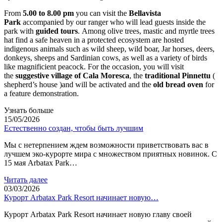
From
5.00 to 8.00
pm
you can visit the
Bellavista
Park
accompanied by our ranger who will lead guests inside the
park with
guided tours
. Among olive trees, mastic and myrtle trees
hat find a safe heaven in a protected ecosystem are hosted
indigenous animals such as wild sheep, wild boar, Jar horses, deers,
donkeys, sheeps and Sardinian cows, as well as a variety of birds
like magnificient peacock. For the occasion, you will visit
the
suggestive village of Cala Moresca
, the
traditional Pinnettu
(
shepherd’s house )and will be activated and the
old bread oven
for
a feature demonstration.
Узнать больше
15/05/2026
Естественно создан, чтобы быть лучшим
Мы с нетерпением ждем возможности приветствовать вас в
лучшем эко-курорте мира с множеством приятных новинок. С
15 мая Arbatax Park…
Читать далее
03/03/2026
Курорт Arbatax Park Resort начинает новую…
Курорт Arbatax Park Resort начинает новую главу своей