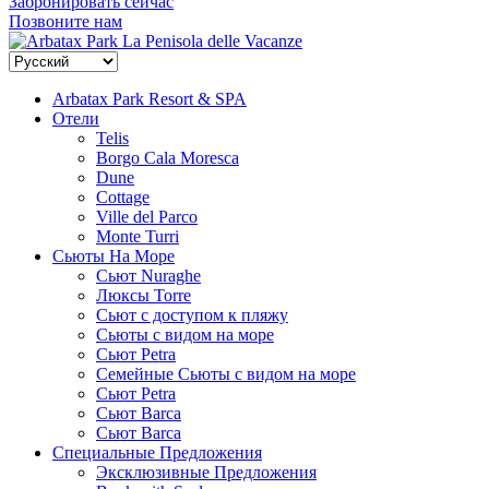
Забронировать сейчас
Позвоните нам
La Penisola delle Vacanze
Arbatax Park Resort & SPA
Отели
Telis
Borgo Cala Moresca
Dune
Cottage
Ville del Parco
Monte Turri
Сьюты На Море
Сьют Nuraghe
Люксы Torre
Сьют с доступом к пляжу
Сьюты с видом на море
Сьют Petra
Семейные Сьюты с видом на море
Сьют Petra
Сьют Barca
Сьют Barca
Специальные Предложения
Эксклюзивные Предложения